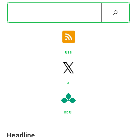
検
索
RSS
X
KDRI
Headline