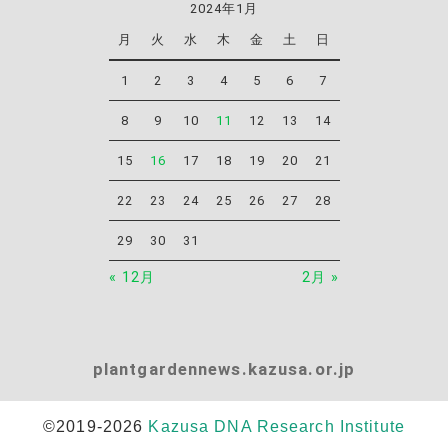
2024年1月
月
火
水
木
金
土
日
1
2
3
4
5
6
7
8
9
10
11
12
13
14
15
16
17
18
19
20
21
22
23
24
25
26
27
28
29
30
31
« 12月
2月 »
plantgardennews.kazusa.or.jp
©2019-2026
Kazusa DNA Research Institute