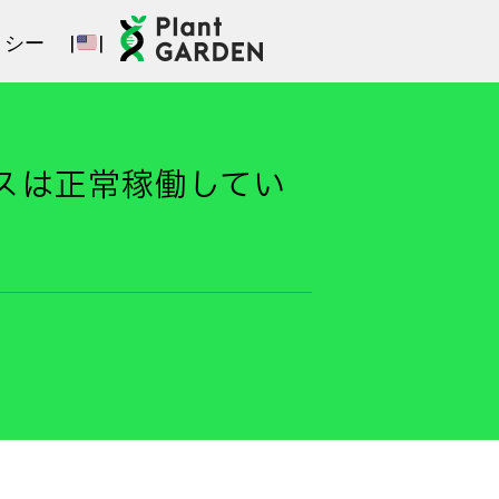
リシー
|
|
ビスは正常稼働してい