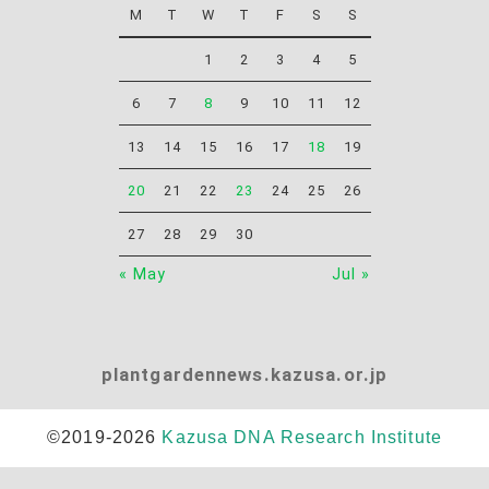
M
T
W
T
F
S
S
1
2
3
4
5
6
7
8
9
10
11
12
13
14
15
16
17
18
19
20
21
22
23
24
25
26
27
28
29
30
« May
Jul »
plantgardennews.kazusa.or.jp
©2019-2026
Kazusa DNA Research Institute