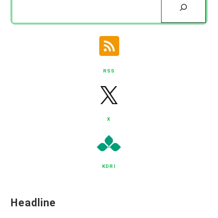
索
RSS
X
KDRI
Headline