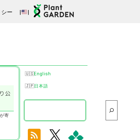
リシー
|
|
English
日本語
より公
検
索
見が寄